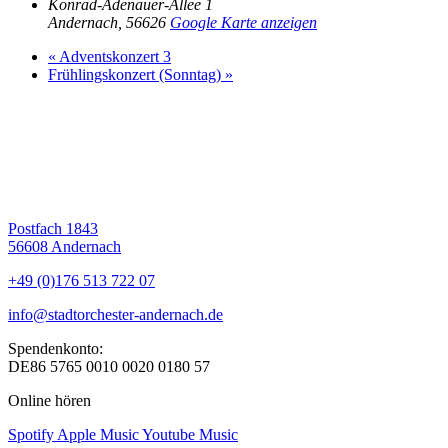
Konrad-Adenauer-Allee 1
Andernach
,
56626
Google Karte anzeigen
«
Adventskonzert 3
Frühlingskonzert (Sonntag)
»
Postfach 1843
56608 Andernach
+49 (0)176 513 722 07
info@stadtorchester-andernach.de
Spendenkonto:
DE86 5765 0010 0020 0180 57
Online hören
Spotify
Apple Music
Youtube Music